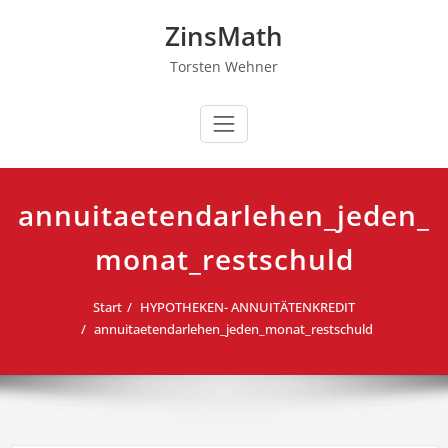
Zum
ZinsMath
Inhalt
springen
Torsten Wehner
annuitaetendarlehen_jeden_
monat_restschuld
Start
HYPOTHEKEN- ANNUITÄTENKREDIT
annuitaetendarlehen_jeden_monat_restschuld